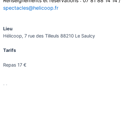
Renseignements et réservations : 07 81 88 14 14 /
spectacles@helicoop.fr
Lieu
Hélicoop, 7 rue des Tilleuls 88210 Le Saulcy
Tarifs
Repas 17 €
Menu
à venir
Concert :
12€ (adhérents, moins de 18 ans, demandeurs d’emploi,
étudiants)
15€ non adhérents
Gratuit pour les -12 ans