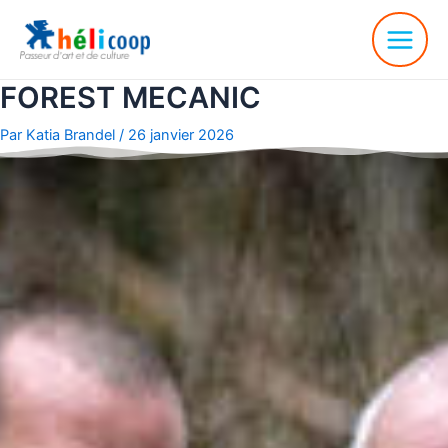
FOREST MECANIC
Par
Katia Brandel
/
26 janvier 2026