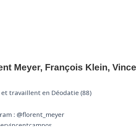
ent Meyer, François Klein, Vin
 et travaillent en Déodatie (88)
gram : @florent_meyer
iervincentcampos
ancoisklein.fr