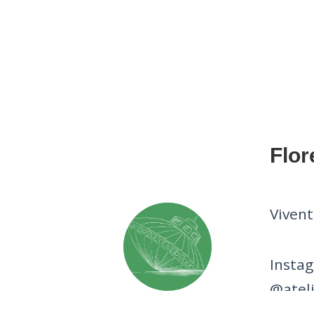
Flor
Vivent
Insta
@atel
www.fr